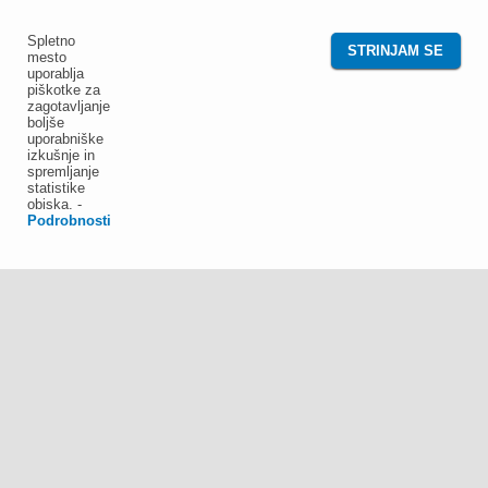
Spletno
STRINJAM SE
mesto
uporablja
piškotke za
zagotavljanje
boljše
uporabniške
izkušnje in
spremljanje
statistike
obiska.
-
Podrobnosti