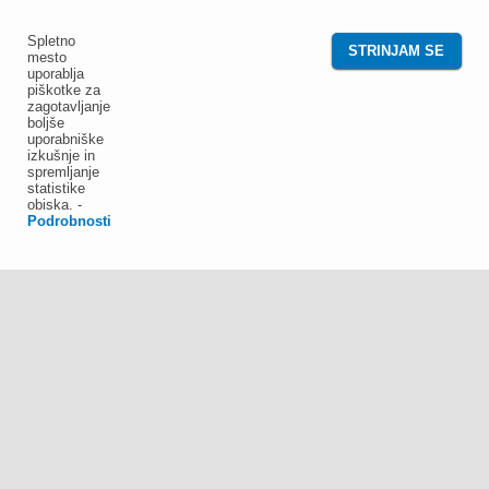
Spletno
STRINJAM SE
mesto
uporablja
piškotke za
zagotavljanje
boljše
uporabniške
izkušnje in
spremljanje
statistike
obiska.
-
Podrobnosti